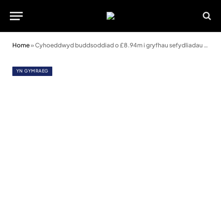
Home
»
Cyhoeddwyd buddsoddiad o £8.94m i gryfhau sefydliadau diwylliannol Cymru
YN GYMRAEG