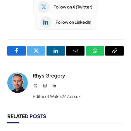
Follow on X (Twitter)
Follow on LinkedIn
Facebook
Twitter
LinkedIn
Email
WhatsApp
Copy
Link
Rhys Gregory
X
Instagram
LinkedIn
(Twitter)
Editor of Wales247.co.uk
RELATED
POSTS