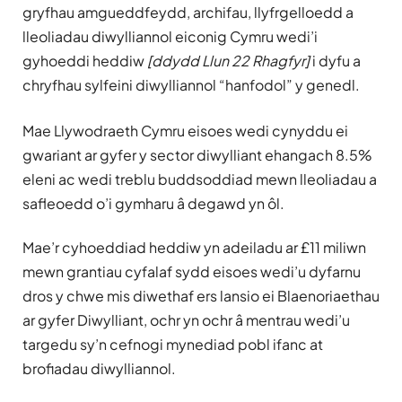
gryfhau amgueddfeydd, archifau, llyfrgelloedd a
lleoliadau diwylliannol eiconig Cymru wedi’i
gyhoeddi heddiw
[ddydd Llun 22 Rhagfyr]
i dyfu a
chryfhau sylfeini diwylliannol “hanfodol” y genedl.
Mae Llywodraeth Cymru eisoes wedi cynyddu ei
gwariant ar gyfer y sector diwylliant ehangach 8.5%
eleni ac wedi treblu buddsoddiad mewn lleoliadau a
safleoedd o’i gymharu â degawd yn ôl.
Mae’r cyhoeddiad heddiw yn adeiladu ar £11 miliwn
mewn grantiau cyfalaf sydd eisoes wedi’u dyfarnu
dros y chwe mis diwethaf ers lansio ei Blaenoriaethau
ar gyfer Diwylliant, ochr yn ochr â mentrau wedi’u
targedu sy’n cefnogi mynediad pobl ifanc at
brofiadau diwylliannol.