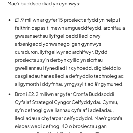
Mae’r buddsoddiad yn cynnwys:
£1.9 miliwn ar gyfer 15 prosiect a fydd yn helpu i
feithrin capasiti mewn amgueddfeydd, archifau a
gwasanaethau llyfrgelloedd lleol drwy
arbenigedd ychwanegol gan gynnwys
curaduron, llyfrgellwyr ac archifwyr. Bydd
prosiectau sy’n derbyn cyllid yn sicrhau
gwelliannau i fynediad i’r cyhoedd, digideiddio
casgliadau hanes lleol a defnyddio technoleg ac
allgymorth i ddyfnhau ymgysylltiad â’r gymuned.
Bron i £2.2 miliwn ar gyfer Cronfa Buddsoddi
Cyfalaf Strategol Cyngor Celfyddydau Cymru,
sy’n cefnogi gwelliannau cyfalaf i adeiladau,
lleoliadau a chyfarpar celfyddydol. Mae’r gronfa
eisoes wedi cefnogi 40 o brosiectau gan