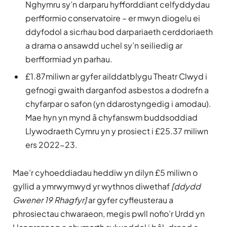
Nghymru sy’n darparu hyfforddiant celfyddydau
perfformio conservatoire – er mwyn diogelu ei
ddyfodol a sicrhau bod darpariaeth cerddoriaeth
a drama o ansawdd uchel sy’n seiliedig ar
berfformiad yn parhau.
£1.87miliwn ar gyfer ailddatblygu Theatr Clwyd i
gefnogi gwaith darganfod asbestos a dodrefn a
chyfarpar o safon (yn ddarostyngedig i amodau).
Mae hyn yn mynd â chyfanswm buddsoddiad
Llywodraeth Cymru yn y prosiect i £25.37 miliwn
ers 2022-23.
Mae’r cyhoeddiadau heddiw yn dilyn £5 miliwn o
gyllid a ymrwymwyd yr wythnos diwethaf
[ddydd
Gwener 19 Rhagfyr]
ar gyfer cyfleusterau a
phrosiectau chwaraeon, megis pwll nofio’r Urdd yn