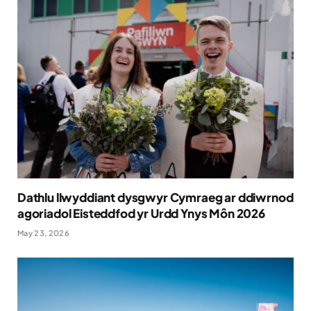
Dathlu llwyddiant dysgwyr Cymraeg ar ddiwrnod
agoriadol Eisteddfod yr Urdd Ynys Môn 2026
May 23, 2026