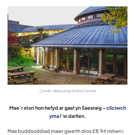
Credit: Aberystwyth Arts Centre
Mae’r stori hon hefyd ar gael yn Saesneg –
cliciwch
yma
i’w darllen.
Mae buddsoddiad mawr gwerth dros £8.94 miliwn i