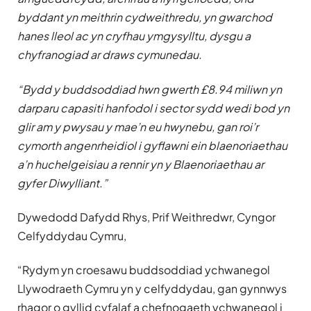
byddant yn meithrin cydweithredu, yn gwarchod
hanes lleol ac yn cryfhau ymgysylltu, dysgu a
chyfranogiad ar draws cymunedau.
“Bydd y buddsoddiad hwn gwerth £8.94 miliwn yn
darparu capasiti hanfodol i sector sydd wedi bod yn
glir am y pwysau y mae’n eu hwynebu, gan roi’r
cymorth angenrheidiol i gyflawni ein blaenoriaethau
a’n huchelgeisiau a rennir yn y Blaenoriaethau ar
gyfer Diwylliant.”
Dywedodd Dafydd Rhys, Prif Weithredwr, Cyngor
Celfyddydau Cymru,
“Rydym yn croesawu buddsoddiad ychwanegol
Llywodraeth Cymru yn y celfyddydau, gan gynnwys
rhagor o gyllid cyfalaf a chefnogaeth ychwanegol i