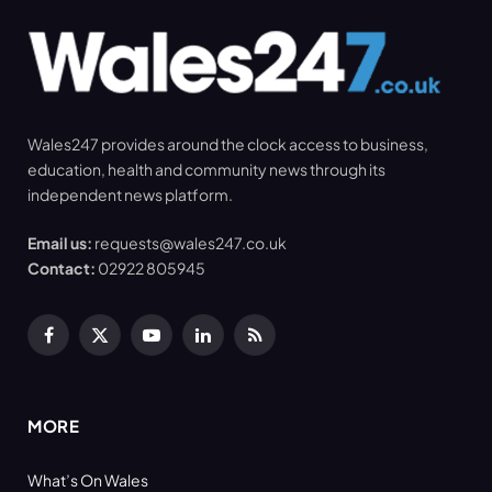
Wales247 provides around the clock access to business,
education, health and community news through its
independent news platform.
Email us:
requests@wales247.co.uk
Contact:
02922 805945
Facebook
X
YouTube
LinkedIn
RSS
(Twitter)
MORE
What’s On Wales