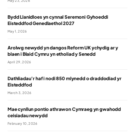
May 23, 2026
Bydd Llanidloes yn cynnal Seremoni Gyhoeddi
Eisteddfod Genedlaethol 2027
May 1, 2026
Arolwg newydd yn dangos Reform UK ychydig ar y
blaen i Blaid Cymru yn etholiad y Senedd
April 29, 2026
Dathliadau’r haf i nodi 850 mlynedd o draddodiad yr
Eisteddfod
March 3, 2026
Mae cynllun pontio athrawon Cymraeg yn gwahodd
ceisiadau newydd
February 10, 2026