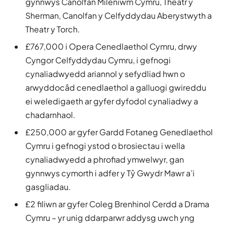
gynnwys Canolfan Mileniwm Cymru, Theatr y
Sherman, Canolfan y Celfyddydau Aberystwyth a
Theatr y Torch.
£767,000 i Opera Cenedlaethol Cymru, drwy
Cyngor Celfyddydau Cymru, i gefnogi
cynaliadwyedd ariannol y sefydliad hwn o
arwyddocâd cenedlaethol a galluogi gwireddu
ei weledigaeth ar gyfer dyfodol cynaliadwy a
chadarnhaol.
£250,000 ar gyfer Gardd Fotaneg Genedlaethol
Cymru i gefnogi ystod o brosiectau i wella
cynaliadwyedd a phrofiad ymwelwyr, gan
gynnwys cymorth i adfer y Tŷ Gwydr Mawr a’i
gasgliadau.
£2 filiwn ar gyfer Coleg Brenhinol Cerdd a Drama
Cymru – yr unig ddarparwr addysg uwch yng