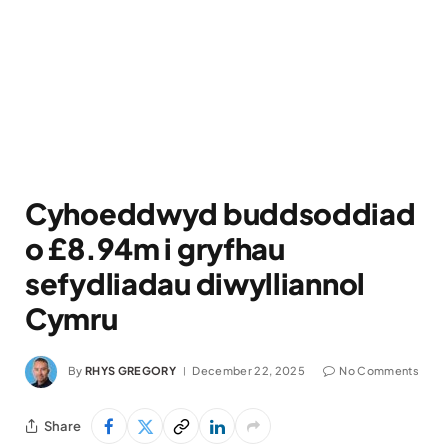
Cyhoeddwyd buddsoddiad
o £8.94m i gryfhau
sefydliadau diwylliannol
Cymru
By
RHYS GREGORY
December 22, 2025
No Comments
Share