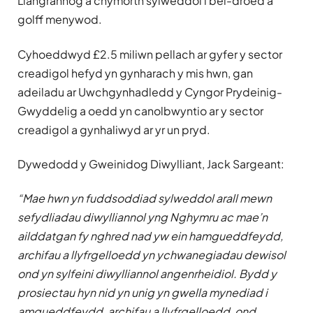
Llangrannog a chymorth sylweddol i bêl-droed a
golff menywod.
Cyhoeddwyd £2.5 miliwn pellach ar gyfer y sector
creadigol hefyd yn gynharach y mis hwn, gan
adeiladu ar Uwchgynhadledd y Cyngor Prydeinig-
Gwyddelig a oedd yn canolbwyntio ar y sector
creadigol a gynhaliwyd ar yr un pryd.
Dywedodd y Gweinidog Diwylliant, Jack Sargeant:
“Mae hwn yn fuddsoddiad sylweddol arall mewn
sefydliadau diwylliannol yng Nghymru ac mae’n
ailddatgan fy nghred nad yw ein hamgueddfeydd,
archifau a llyfrgelloedd yn ychwanegiadau dewisol
ond yn sylfeini diwylliannol angenrheidiol. Bydd y
prosiectau hyn nid yn unig yn gwella mynediad i
amgueddfeydd, archifau a llyfrgelloedd, ond