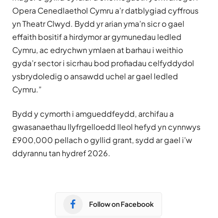
Opera Cenedlaethol Cymru a’r datblygiad cyffrous
yn Theatr Clwyd. Bydd yr arian yma’n sicr o gael
effaith bositif a hirdymor ar gymunedau ledled
Cymru, ac edrychwn ymlaen at barhau i weithio
gyda’r sector i sicrhau bod profiadau celfyddydol
ysbrydoledig o ansawdd uchel ar gael ledled
Cymru.”
Bydd y cymorth i amgueddfeydd, archifau a
gwasanaethau llyfrgelloedd lleol hefyd yn cynnwys
£900,000 pellach o gyllid grant, sydd ar gael i’w
ddyrannu tan hydref 2026.
Follow on Facebook