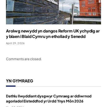
Arolwg newydd yn dangos Reform UK ychydig ar
y blaen i Blaid Cymru yn etholiad y Senedd
April 29, 2026
Comments are closed.
YN GYMRAEG
Dathlu llwyddiant dysgwyr Cymraeg ar ddiwrnod
agoriadol Eisteddfod yr Urdd Ynys Môn 2026