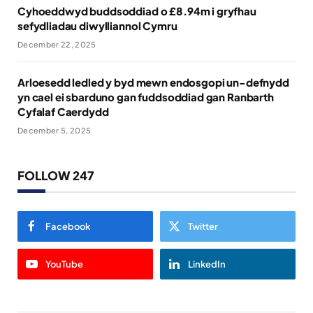
Cyhoeddwyd buddsoddiad o £8.94m i gryfhau
sefydliadau diwylliannol Cymru
December 22, 2025
Arloesedd ledled y byd mewn endosgopi un-defnydd
yn cael ei sbarduno gan fuddsoddiad gan Ranbarth
Cyfalaf Caerdydd
December 5, 2025
FOLLOW 247
Facebook
Twitter
YouTube
LinkedIn