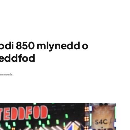
 nodi 850 mlynedd o
teddfod
omments