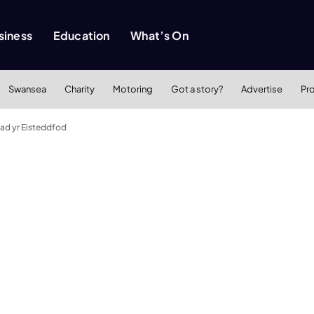
siness
Education
What’s On
Swansea
Charity
Motoring
Got a story?
Advertise
Pr
iad yr Eisteddfod