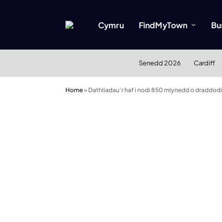
Cymru
FindMyTown
Bu
Senedd 2026
Cardiff
Home
»
Dathliadau’r haf i nodi 850 mlynedd o draddod