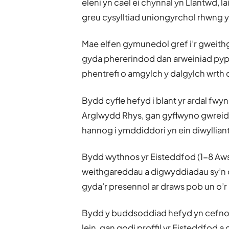
eleni yn cael ei chynnal yn Llantwd, la
greu cysylltiad uniongyrchol rhwng y
Mae elfen gymunedol gref i’r gweith
gyda phererindod dan arweiniad pyp
phentrefi o amgylch y dalgylch wrth d
Bydd cyfle hefyd i blant yr ardal fw
Arglwydd Rhys, gan gyflwyno gwreid
hannog i ymddiddori yn ein diwylliant
Bydd wythnos yr Eisteddfod (1-8 Aw
weithgareddau a digwyddiadau sy’n d
gyda’r presennol ar draws pob un o’r
Bydd y buddsoddiad hefyd yn cefnogi
lein, gan godi proffil yr Eisteddfod 