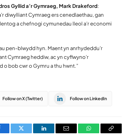
dros Gyllid a’r Gymraeg, Mark Drakeford
:
 a’r diwylliant Cymraeg ers cenedlaethau, gan
 talentog a chefnogi cymunedau lleol a’r economi
dau pen-blwydd hyn. Maent yn anrhydeddu’r
lliant Cymraeg heddiw, ac yn cyflwyno’r
d o bob cwr o Gymru a thu hwnt.”
Follow on X (Twitter)
Follow on LinkedIn
Facebook
Twitter
LinkedIn
Email
WhatsApp
Copy