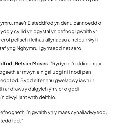
Cymru, mae’r Eisteddfod yn denu cannoedd o
d y cyllid yn ogystal yn cefnogi gwaith yr
l pellach i leihau allyriadau a helpu’r ŵyl i
yntaf yng Nghymru i gyrraedd net sero.
eddfod, Betsan Moses
: ”Rydyn ni’n ddiolchgar
gaeth er mwyn ein galluogi ni i nodi pen
teddfod. Bydd elfennau gweladwy iawn i’r
th ar draws y dalgylch yn sicr o godi
n diwylliant wrth deithio.
gefnogaeth i’n gwaith yn y maes cynaliadwyedd,
isteddfod.”