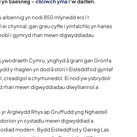
el yn Saesneg –
cliciwch yma
i’w darllen.
u arbennig yn nodi 850 mlynedd ers i’r
ei chynnal, gan greu cyfle i ymfalchïo yn hanes
 bobl i gymryd rhan mewn digwyddiadau
ywodraeth Cymru, ynghyd â grant gan Gronfa
ydd y rhaglen yn dod â stori’r Eisteddfod gyntaf
 creadigol a chymunedol. Ei nod yw ysbrydoli
d rhan mewn digwyddiadau diwylliannol a
 yr Arglwydd Rhys ap Gruffudd yng Nghastell
erddorion yn cystadlu mewn digwyddiad a
addodiad modern. Bydd Eisteddfod y Garreg Las