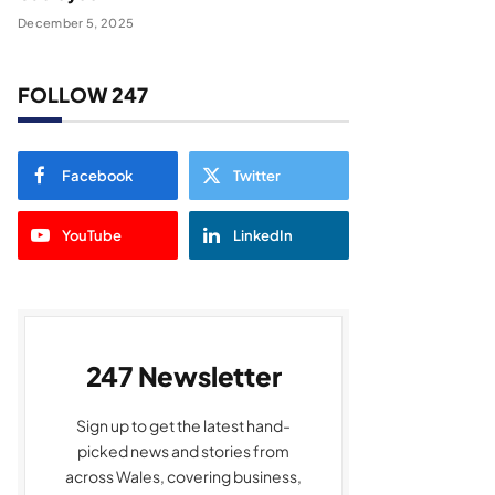
December 5, 2025
FOLLOW 247
Facebook
Twitter
YouTube
LinkedIn
247 Newsletter
Sign up to get the latest hand-
picked news and stories from
across Wales, covering business,