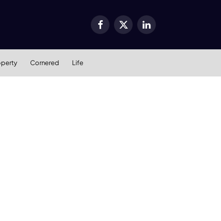
Facebook
X
LinkedIn
(Twitter)
operty
Cornered
Life