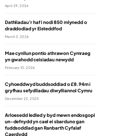
April 29, 2026
Dathliadau’r haf i nodi 850 mlynedd o
draddodiad yr Eisteddfod
March 3, 2026
Mae cynllun pontio athrawon Cymraeg
yn gwahodd ceisiadau newydd
February 10, 2026
Cyhoeddwyd buddsoddiad o £8.94m i
gryfhau sefydliadau diwylliannol Cymru
December 22, 2025
Arloesedd ledled y byd mewn endosgopi
un-defnydd yn cael ei sbarduno gan
fuddsoddiad gan Ranbarth Cyfalaf
Caerdydd