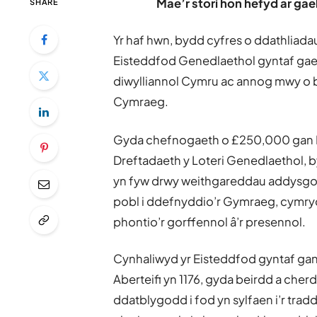
Mae’r stori hon hefyd ar ga
SHARE
Yr haf hwn, bydd cyfres o ddathliada
Eisteddfod Genedlaethol gyntaf gael 
diwylliannol Cymru ac annog mwy o
Cymraeg.
Gyda chefnogaeth o £250,000 gan L
Dreftadaeth y Loteri Genedlaethol, b
yn fyw drwy weithgareddau addysgol,
pobl i ddefnyddio’r Gymraeg, cymry
phontio’r gorffennol â’r presennol.
Cynhaliwyd yr Eisteddfod gyntaf gan
Aberteifi yn 1176, gyda beirdd a ch
ddatblygodd i fod yn sylfaen i’r tr