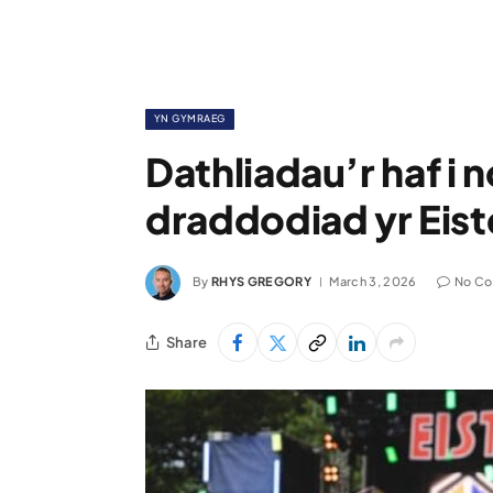
YN GYMRAEG
Dathliadau’r haf i
draddodiad yr Eis
By
RHYS GREGORY
March 3, 2026
No C
Share