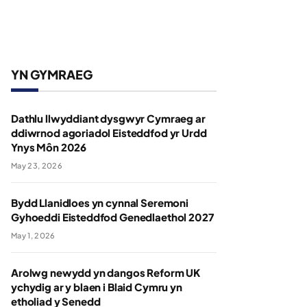
YN GYMRAEG
Dathlu llwyddiant dysgwyr Cymraeg ar
ddiwrnod agoriadol Eisteddfod yr Urdd
Ynys Môn 2026
May 23, 2026
Bydd Llanidloes yn cynnal Seremoni
Gyhoeddi Eisteddfod Genedlaethol 2027
May 1, 2026
Arolwg newydd yn dangos Reform UK
ychydig ar y blaen i Blaid Cymru yn
etholiad y Senedd