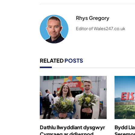
Rhys Gregory
Editor of Wales247.co.uk
RELATED
POSTS
Dathlu llwyddiant dysgwyr
Bydd Lla
Cymraeg ar ddiwrnod
Seremon