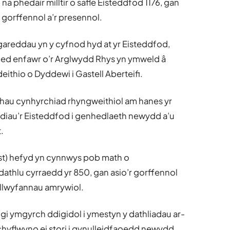
i na phedair milltir o safle Eisteddfod 1176, gan
 gorffennol a’r presennol.
gareddau yn y cyfnod hyd at yr Eisteddfod,
ed enfawr o’r Arglwydd Rhys yn ymweld â
eithio o Dyddewi i Gastell Aberteifi.
ynhau cynhyrchiad rhyngweithiol am hanes yr
diau’r Eisteddfod i genhedlaeth newydd a’u
.
st) hefyd yn cynnwys pob math o
athlu cyrraedd yr 850, gan asio’r gorffennol
 llwyfannau amrywiol.
 ymgyrch ddigidol i ymestyn y dathliadau ar-
a chyflwyno ei stori i gynulleidfaoedd newydd