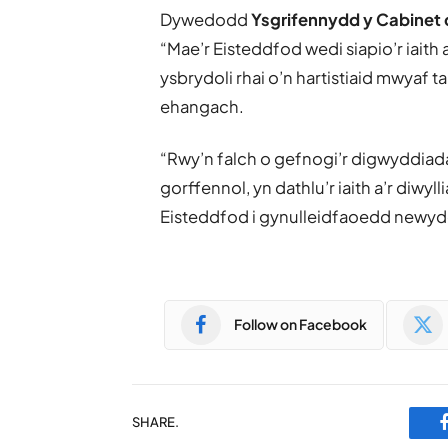
Dywedodd
Ysgrifennydd y Cabinet 
“Mae’r Eisteddfod wedi siapio’r iaith
ysbrydoli rhai o’n hartistiaid mwyaf
ehangach.
“Rwy’n falch o gefnogi’r digwyddia
gorffennol, yn dathlu’r iaith a’r diwy
Eisteddfod i gynulleidfaoedd newyd
Follow on Facebook
SHARE.