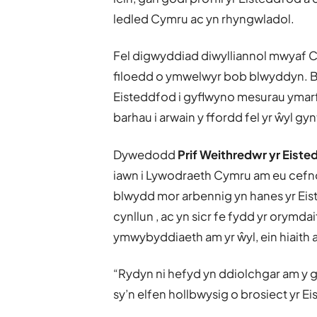
ledled Cymru ac yn rhyngwladol.
Fel digwyddiad diwylliannol mwyaf 
filoedd o ymwelwyr bob blwyddyn. Byd
Eisteddfod i gyflwyno mesurau ymarfero
barhau i arwain y ffordd fel yr ŵyl g
Dywedodd
Prif Weithredwr yr Eist
iawn i Lywodraeth Cymru am eu cefno
blwydd mor arbennig yn hanes yr Eis
cynllun , ac yn sicr fe fydd yr orymdai
ymwybyddiaeth am yr ŵyl, ein hiaith a’
“Rydyn ni hefyd yn ddiolchgar am y 
sy’n elfen hollbwysig o brosiect yr E