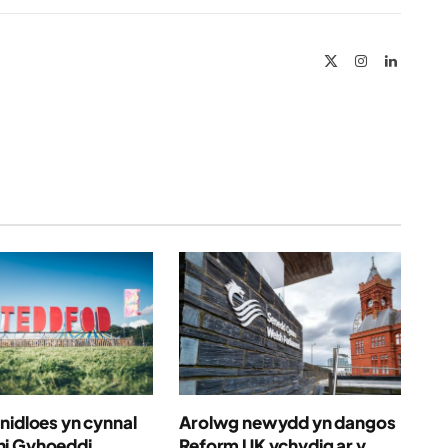
Link
X
Instagram
LinkedIn
(Twitter)
nidloes yn cynnal
Arolwg newydd yn dangos
i Gyhoeddi
Reform UK ychydig ar y